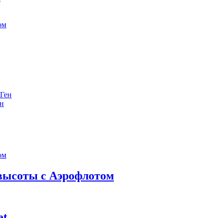
е
ен
 высоты с Аэрофлотом
et