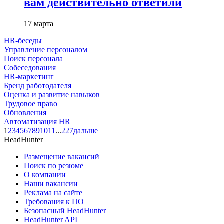
вам действительно ответили
17 марта
HR-беседы
Управление персоналом
Поиск персонала
Собеседования
HR-маркетинг
Бренд работодателя
Оценка и развитие навыков
Трудовое право
Обновления
Автоматизация HR
1
2
3
4
5
6
7
8
9
10
11
...
227
дальше
HeadHunter
Размещение вакансий
Поиск по резюме
О компании
Наши вакансии
Реклама на сайте
Требования к ПО
Безопасный HeadHunter
HeadHunter API