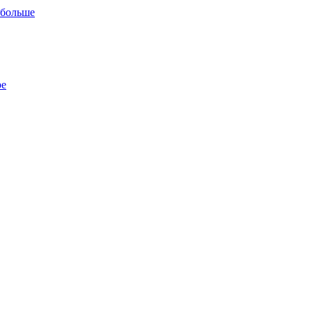
 больше
ре