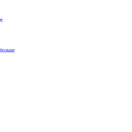
ре
 больше