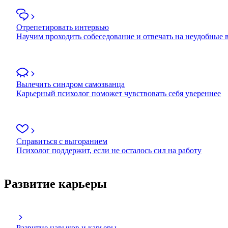
Отрепетировать интервью
Научим проходить собеседование и отвечать на неудобные
Вылечить синдром самозванца
Карьерный психолог поможет чувствовать себя увереннее
Справиться с выгоранием
Психолог поддержит, если не осталось сил на работу
Развитие карьеры
Развитие навыков и карьеры