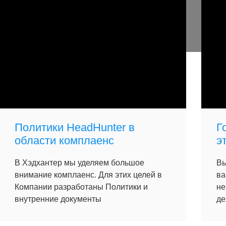
Политики HeadHunter в
Г
области комплаенс
э
В Хэдхантер мы уделяем большое
Вы
внимание комплаенс. Для этих целей в
ва
Компании разработаны Политики и
не
внутренние документы
де