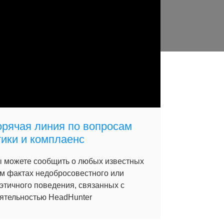
орячая линия по вопросам
тики и комплаенс
 можете сообщить о любых известных
м фактах недобросовестного или
этичного поведения, связанных с
ятельностью HeadHunter