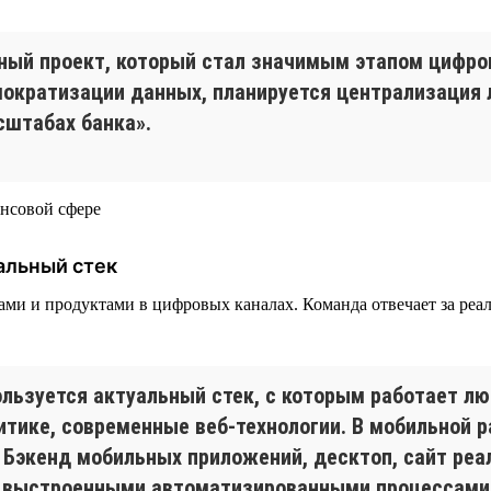
ный проект, который стал значимым этапом цифр
емократизации данных, планируется централизаци
сштабах банка».
альный стек
висами и продуктами в цифровых каналах. Команда отвечает за р
льзуется актуальный стек, с которым работает лю
алитике, современные веб-технологии. В мобильной
on. Бэкенд мобильных приложений, десктоп, сайт р
 с выстроенными автоматизированными процессами 