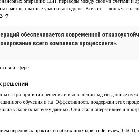
нансовых операций: СБП, переводы между своими счетами и др
еты в метро, платные участки автодорог. Все это — лишь часть 
24/7.
пераций обеспечивается современной отказоустой
онирования всего комплекса процессинга».
х решений
анных. При принятии решения и выполнении задачи данные нужн
ашинного обучения и т.д. Эффективность поддержки этих процес
олил ускорить загрузку данных. Они стали оперативнее и прозр
анием передовых практик и гибких подходов: code review, CI/CD