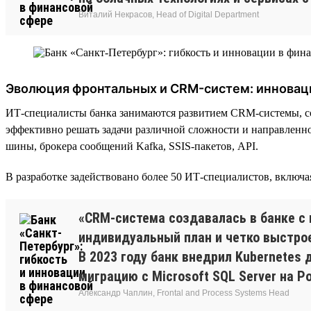
Виталий Некрасов, Head of Digital Department
Эволюция фронтальных и CRM-систем: инновац
ИТ-специалисты банка занимаются развитием CRM-системы, с
эффективно решать задачи различной сложности и направленно
шины, брокера сообщений Kafka, SSIS-пакетов, API.
В разработке задействовано более 50 ИТ-специалистов, включ
«CRM-система создавалась в банке с 
индивидуальный план и четко выстро
В 2023 году банк внедрил Kubernetes
миграцию с Microsoft SQL Server на P
Александр Чаплин, Frontal and Process Systems Head