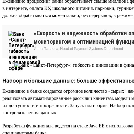
Ежедневно процессинг банка обрабатывает свыше миллиона фи
в интернете, оплата КУ, школьного питания, парковки, турник
должна обрабатываться моментально, без перерывов, в режиме 
«Скорость и надежность обработки о
мониторингом и оптимизацией функци
Инна Павлова, Head of Payment Systems Department
Hadoop и большие данные: больше эффективны
Ежедневно в банке создается огромное количество «сырых» д
реализовать автоматизированные рассылки клиентам, модели м
их доступности и прозрачности. Запуск платформы Hadoop позв
контроля качества данных.
Разработка функционала ведется на стеке Java EE с использов
специалистами банка.