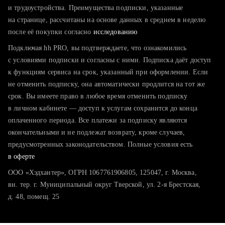
тратите много времени на поиск и вручную поднимаете
и трудоустройства. Преимущества подписки, указанные
резюме
на странице, рассчитаны на основе данных в среднем в неделю
после её покупки согласно
хотите сравнить себя с конкурентами и оценить шансы
исследованию
Подключая hh PRO, вы подтверждаете, что ознакомились
с условиями подписки и согласны с ними. Подписка даёт доступ
к функциям сервиса на срок, указанный при оформлении. Если
не отменить подписку, она автоматически продлится на тот же
срок. Вы имеете право в любое время отменить подписку
в личном кабинете — доступ к услугам сохранится до конца
оплаченного периода. Все платежи за подписку являются
окончательными и не подлежат возврату, кроме случаев,
предусмотренных законодательством. Полные условия есть
в оферте
ООО «Хэдхантер», ОГРН 1067761906805, 125047, г. Москва,
вн. тер. г. Муниципальный округ Тверской, ул. 2-я Брестская,
д. 48, помещ. 25