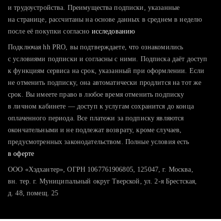
тратите много времени на поиск и вручную поднимаете
и трудоустройства. Преимущества подписки, указанные
резюме
на странице, рассчитаны на основе данных в среднем в неделю
после её покупки согласно
хотите сравнить себя с конкурентами и оценить шансы
исследованию
Подключая hh PRO, вы подтверждаете, что ознакомились
с условиями подписки и согласны с ними. Подписка даёт доступ
к функциям сервиса на срок, указанный при оформлении. Если
не отменить подписку, она автоматически продлится на тот же
срок. Вы имеете право в любое время отменить подписку
в личном кабинете — доступ к услугам сохранится до конца
оплаченного периода. Все платежи за подписку являются
окончательными и не подлежат возврату, кроме случаев,
предусмотренных законодательством. Полные условия есть
в оферте
ООО «Хэдхантер», ОГРН 1067761906805, 125047, г. Москва,
вн. тер. г. Муниципальный округ Тверской, ул. 2-я Брестская,
д. 48, помещ. 25